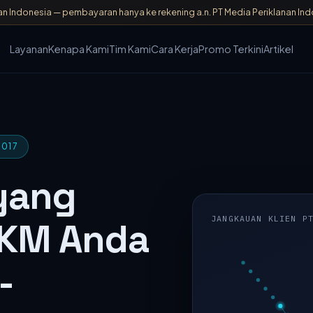
ndonesia — pembayaran hanya ke rekening a.n. PT Media Periklanan Indone
Layanan
Kenapa Kami
Tim Kami
Cara Kerja
Promo Terkini
Artikel
2017
 yang
JANGKAUAN KLIEN P
KM Anda
-