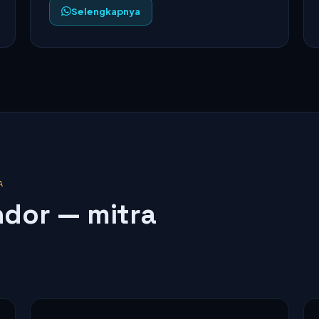
Selengkapnya
A
dor — mitra