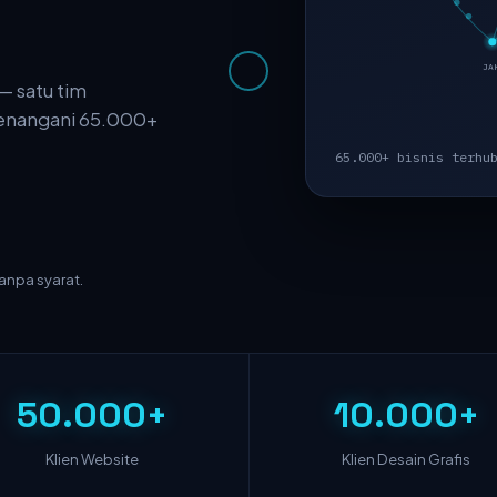
JA
 — satu tim
menangani 65.000+
65.000+ bisnis terhu
anpa syarat.
50.000+
10.000+
Klien Website
Klien Desain Grafis