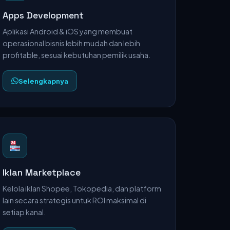
Apps Development
Aplikasi Android & iOS yang membuat
operasional bisnis lebih mudah dan lebih
profitable, sesuai kebutuhan pemilik usaha.
Selengkapnya
Iklan Marketplace
Kelola iklan Shopee, Tokopedia, dan platform
lain secara strategis untuk ROI maksimal di
setiap kanal.