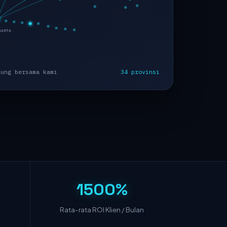
KARTA
bung bersama kami
34 provinsi
1500%
Rata-rata ROI Klien / Bulan