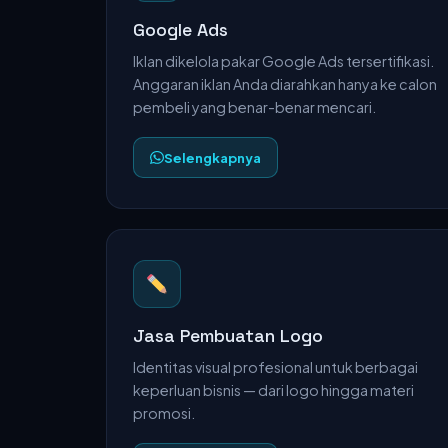
Google Ads
Iklan dikelola pakar Google Ads tersertifikasi.
Anggaran iklan Anda diarahkan hanya ke calon
pembeli yang benar-benar mencari.
Selengkapnya
Jasa Pembuatan Logo
Identitas visual profesional untuk berbagai
keperluan bisnis — dari logo hingga materi
promosi.