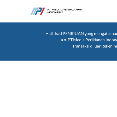
Hati-hati PENIPUAN yang mengatasnama
a.n. PT.Media Periklanan Ind
Transaksi diluar Rekeni
Raih ROAS Maksi