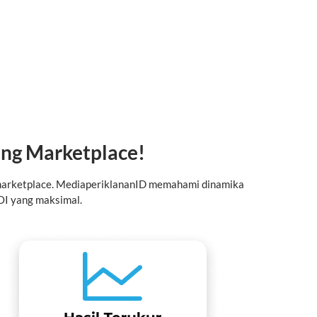
ang Marketplace!
i marketplace. MediaperiklananID memahami dinamika
OI yang maksimal.