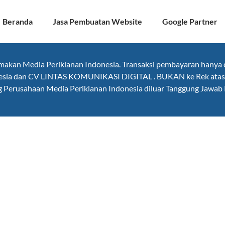
Beranda
Jasa Pembuatan Website
Google Partner
kan Media Periklanan Indonesia. Transaksi pembayaran hanya di
onesia dan CV LINTAS KOMUNIKASI DIGITAL . BUKAN ke Rek atas 
ng Perusahaan Media Periklanan Indonesia diluar Tanggung Jawab 
mal dengan Manajemen I
yang Tepat Sasaran!